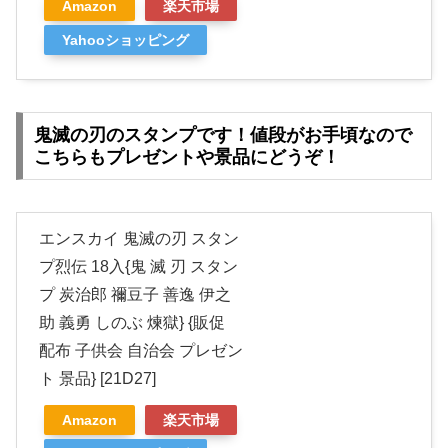
Amazon
楽天市場
Yahooショッピング
鬼滅の刃のスタンプです！値段がお手頃なので
こちらもプレゼントや景品にどうぞ！
エンスカイ 鬼滅の刃 スタン
プ烈伝 18入{鬼 滅 刃 スタン
プ 炭治郎 禰豆子 善逸 伊之
助 義勇 しのぶ 煉獄} {販促
配布 子供会 自治会 プレゼン
ト 景品} [21D27]
Amazon
楽天市場