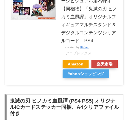
ージビジュアル第2弾]付
【同梱物】「鬼滅の刃 ヒノ
カミ血風譚」オリジナルフ
ィギュアマルチスタンド &
デジタルコンテンツシリア
ルコード – PS4
created by
Rinker
アニプレックス
Amazon
楽天市場
Yahooショッピング
鬼滅の刃 ヒノカミ血風譚 (PS4 PS5) オリジナ
ルICカードステッカー同梱、A4クリアファイル
付き