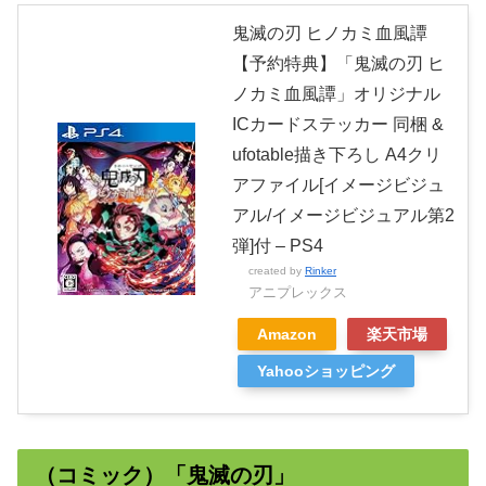
鬼滅の刃 ヒノカミ血風譚
【予約特典】「鬼滅の刃 ヒ
ノカミ血風譚」オリジナル
ICカードステッカー 同梱 &
ufotable描き下ろし A4クリ
アファイル[イメージビジュ
アル/イメージビジュアル第2
弾]付 – PS4
created by
Rinker
アニプレックス
Amazon
楽天市場
Yahooショッピング
（コミック）「鬼滅の刃」