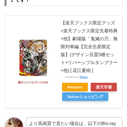
【楽天ブックス限定グッズ
+楽天ブックス限定先着特典
+他】劇場版「鬼滅の刃」無
限列車編【完全生産限定
版】(デザイン豆皿5種セッ
ト+リバーシブルタンブラー
+他) [ 花江夏樹 ]
created by
Rinker
Amazon
楽天市場
Yahooショッピング
より高画質で見たい場合は、以下のBlu-ray