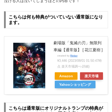
泣ける人は泣いてしまうほどの内容です！
こちらは何も特典がついていない通常版になり
ます。
劇場版「鬼滅の刃」無限列
車編【通常版】 [ 花江夏樹 ]
created by
Rinker
¥3,446
(2023/08/01 01:50:47時
点 楽天市場調べ-
詳細)
Amazon
楽天市場
Yahooショッピング
こちらは通常版にオリジナルトランプの特典が