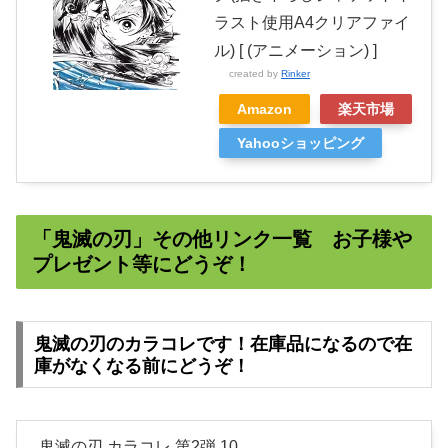
ラスト使用A4クリアファイ
ル) [ (アニメーション) ]
created by
Rinker
Amazon
楽天市場
Yahooショッピング
「鬼滅の刃」その他リンク一覧 お子様や
プレゼント等にどうぞ！
鬼滅の刃のカラコレです！在庫品になるので在
庫がなくなる前にどうぞ！
鬼滅の刃 カラコレ 第2弾 10