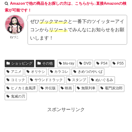
Amazonで他の商品をお探しの方は、こちらから↓直接Amazonの検
索が可能です！
ぜひ
ブックマーク
と一番下のツイッターアイ
コンから
リツート
でみんなにお知らせをお願
ねづこ
いします！
ショッピング
その他
blu-ray
DVD
PS4
PS5
アニメ
オリケシ
カラコレ
きめつのやいば
コミック
サウンドトラック
スタンプ
ぬいぐるみ
ヒノカミ血風譚
外伝版
映画
無限列車
竈門炭治郎
鬼滅の刃
スポンサーリンク