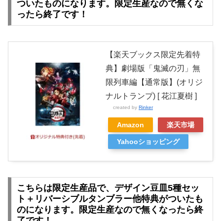
ついたものになります。限定生産なので無くな
ったら終了です！
【楽天ブックス限定先着特
典】劇場版「鬼滅の刃」無
限列車編【通常版】(オリジ
ナルトランプ) [ 花江夏樹 ]
created by
Rinker
Amazon
楽天市場
Yahooショッピング
こちらは限定生産品で、デザイン豆皿5種セッ
ト＋リバーシブルタンブラー他特典がついたも
のになります。限定生産なので無くなったら終
了です！