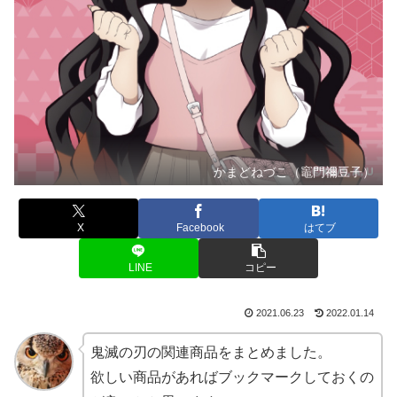
かまどねづこ（竈門禰豆子）
X
Facebook
はてブ
LINE
コピー
2021.06.23
2022.01.14
鬼滅の刃の関連商品をまとめました。
欲しい商品があればブックマークしておくの