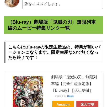
版をオススメします。
（Blu-ray）劇場版「鬼滅の刃」無限列車
編のムービー特集リンク一覧
こちらはBlu-rayの限定生産品の、特典が無いバ
ージョンになります。限定生産なので無くなっ
たら終了です！
劇場版「鬼滅の刃」無限列
車編【完全生産限定版】
【Blu-ray】 [ 花江夏樹 ]
created by
Rinker
Amazon
楽天市場