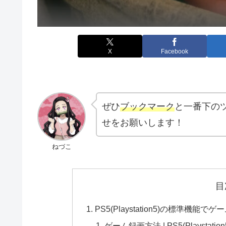
X
Facebook
ぜひ
ブックマーク
と一番下の
せをお願いします！
ねづこ
目
PS5(Playstation5)の標準機
ゲーム録画方法 | PS5(Playstation