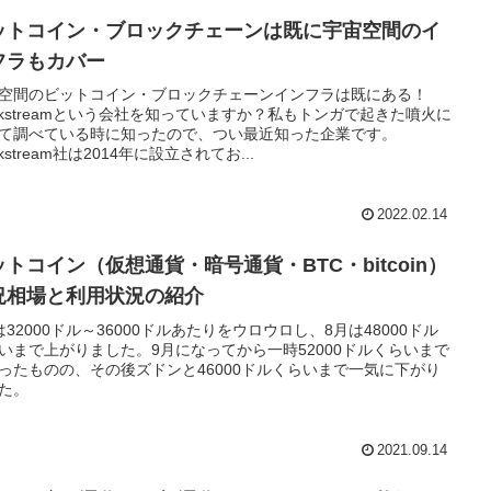
ットコイン・ブロックチェーンは既に宇宙空間のイ
フラもカバー
空間のビットコイン・ブロックチェーンインフラは既にある！
ockstreamという会社を知っていますか？私もトンガで起きた噴火に
て調べている時に知ったので、つい最近知った企業です。
ckstream社は2014年に設立されてお...
2022.02.14
ットコイン（仮想通貨・暗号通貨・BTC・bitcoin）
況相場と利用状況の紹介
は32000ドル～36000ドルあたりをウロウロし、8月は48000ドル
いまで上がりました。9月になってから一時52000ドルくらいまで
ったものの、その後ズドンと46000ドルくらいまで一気に下がり
た。
2021.09.14