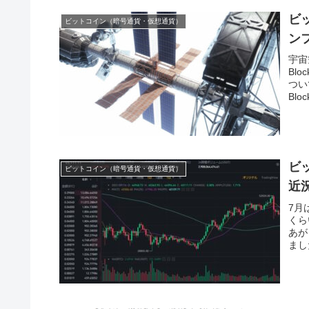
ビ
ビットコイン（暗号通貨・仮想通貨）
ン
宇宙
Bl
つい
Blo
ビ
ビットコイン（暗号通貨・仮想通貨）
近
7月
くら
あが
まし