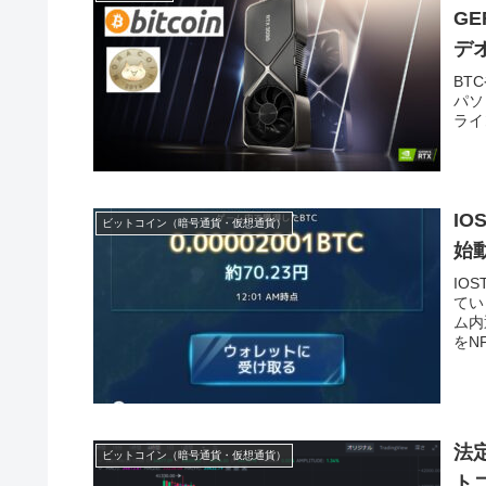
G
デ
BT
パソ
ライ
I
ビットコイン（暗号通貨・仮想通貨）
始
IO
てい
ム内
をN
法
ビットコイン（暗号通貨・仮想通貨）
ト