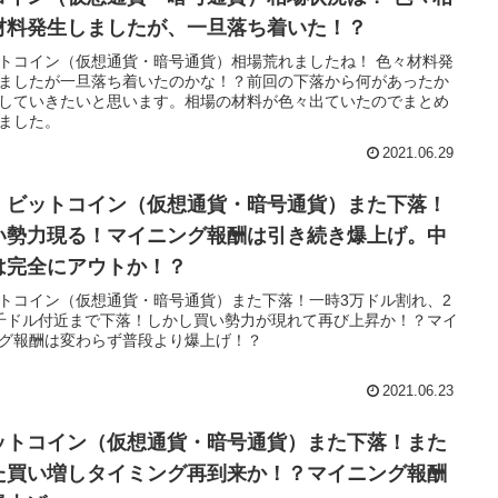
材料発生しましたが、一旦落ち着いた！？
トコイン（仮想通貨・暗号通貨）相場荒れましたね！ 色々材料発
ましたが一旦落ち着いたのかな！？前回の下落から何があったか
していきたいと思います。相場の材料が色々出ていたのでまとめ
ました。
2021.06.29
！ビットコイン（仮想通貨・暗号通貨）また下落！
い勢力現る！マイニング報酬は引き続き爆上げ。中
は完全にアウトか！？
トコイン（仮想通貨・暗号通貨）また下落！一時3万ドル割れ、2
千ドル付近まで下落！しかし買い勢力が現れて再び上昇か！？マイ
グ報酬は変わらず普段より爆上げ！？
2021.06.23
ットコイン（仮想通貨・暗号通貨）また下落！また
た買い増しタイミング再到来か！？マイニング報酬