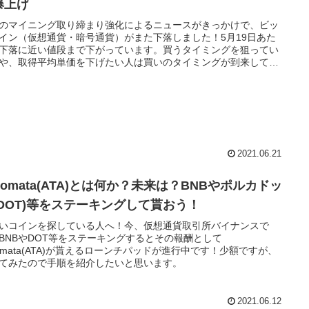
爆上げ
のマイニング取り締まり強化によるニュースがきっかけで、ビッ
イン（仮想通貨・暗号通貨）がまた下落しました！5月19日あた
下落に近い値段まで下がっています。買うタイミングを狙ってい
や、取得平均単価を下げたい人は買いのタイミングが到来してき
うです。
2021.06.21
tomata(ATA)とは何か？未来は？BNBやポルカドッ
(DOT)等をステーキングして貰おう！
いコインを探している人へ！今、仮想通貨取引所バイナンスで
BNBやDOT等をステーキングするとその報酬として
tomata(ATA)が貰えるローンチパッドが進行中です！少額ですが、
てみたので手順を紹介したいと思います。
2021.06.12