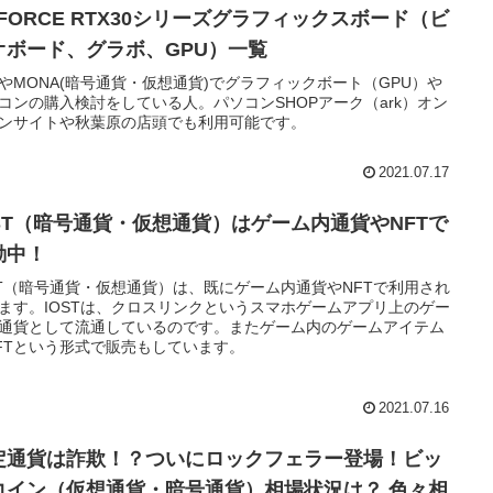
EFORCE RTX30シリーズグラフィックスボード（ビ
オボード、グラボ、GPU）一覧
CやMONA(暗号通貨・仮想通貨)でグラフィックボート（GPU）や
コンの購入検討をしている人。パソコンSHOPアーク（ark）オン
ンサイトや秋葉原の店頭でも利用可能です。
2021.07.17
OST（暗号通貨・仮想通貨）はゲーム内通貨やNFTで
動中！
ST（暗号通貨・仮想通貨）は、既にゲーム内通貨やNFTで利用され
ます。IOSTは、クロスリンクというスマホゲームアプリ上のゲー
通貨として流通しているのです。またゲーム内のゲームアイテム
FTという形式で販売もしています。
2021.07.16
定通貨は詐欺！？ついにロックフェラー登場！ビッ
コイン（仮想通貨・暗号通貨）相場状況は？ 色々相