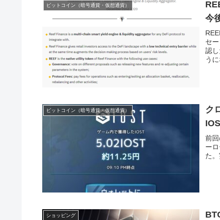
R
ビットコイン（暗号通貨・仮想通貨）
今後
RE
セー
認し
うに
ク
ビットコイン（暗号通貨・仮想通貨）
I
前回
ーロ
た。
BT
ショッピング