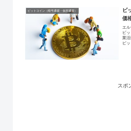
ビ
ビットコイン（暗号通貨・仮想通貨）
価
エル
ビッ
業活
ビッ
す。
スポ