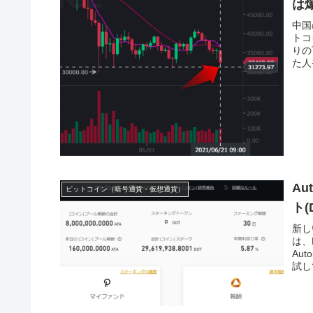
は
中国
トコ
りの
た人
たよ
Au
ビットコイン（暗号通貨・仮想通貨）
ト
新し
は、
Au
試し