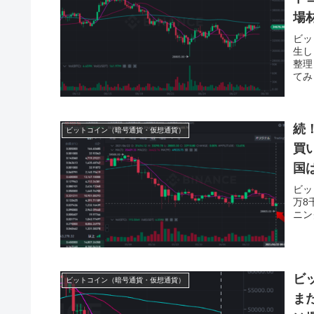
場
ビッ
生し
整理
てみ
続
ビットコイン（暗号通貨・仮想通貨）
買
国
ビッ
万8
ニン
ビ
ビットコイン（暗号通貨・仮想通貨）
ま